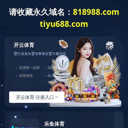
菜单
首
中文
|
EN
页
关
于
新
我
闻
产
们
动
品
人
态
中
才
下
心
招
载
客
聘
中
户
完
心
留
美
言
体