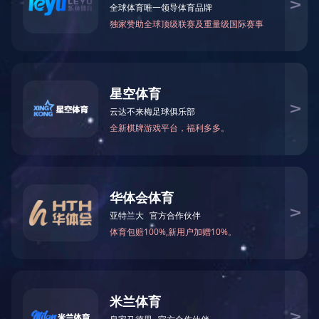
企业文化
育
·
完
美
官
方
网
站-
完
美