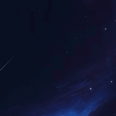
限速器系列
安全钳系列
门机系列
品 名：
识别号
缓冲器系列
门锁系列
导靴系列
油壶系列
绳头系列
靴寸系列