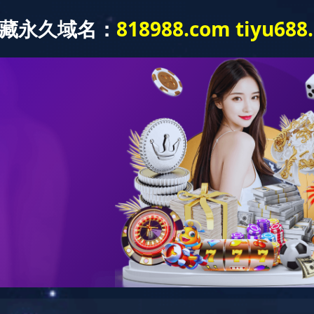
首 页
关于我们
新闻动态
产品中心
人才招聘
下载中心
客