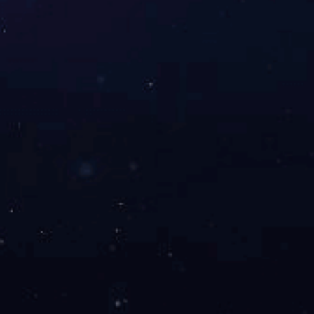
共有 8 条记录 当前第 1 页/共有 1 页 每页显
首页
上一页
1
下一页
尾
opyright © 2017 完美体育·完美官方网站-完美体育（中国） 版权所有 编