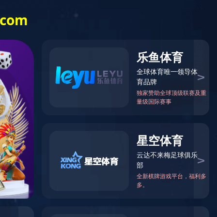
EN
户留言
完美体育·完美官方网站-完美体育（中国）