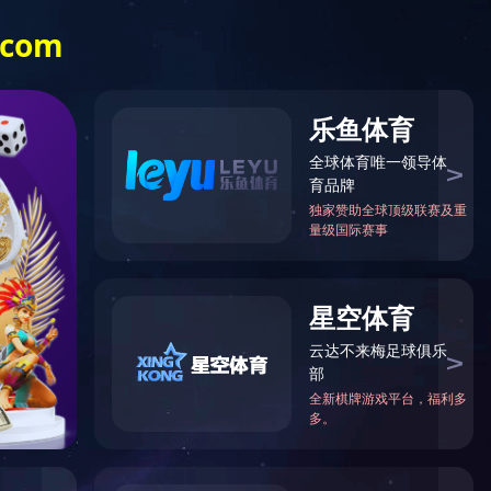
EN
户留言
完美体育·完美官方网站-完美体育（中国）