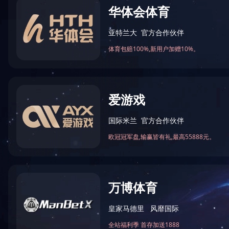
育
·
完
导靴是电梯导轨与轿厢之间的可以滑动的尼
力。
美
每台电梯轿厢安装四套导靴,分别安装在上
官
＝固定在轿厢上的导靴可以沿着安装在建筑
导靴由导靴头 ,导靴体 ,导靴座等组成。
方
电梯导靴分滚动导靴和滑动导靴。
网
上一篇：
电梯零部件有哪些？
站-
完
美