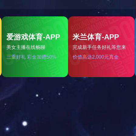
PB307门
识别号：GLK
规 格：
产品系列：