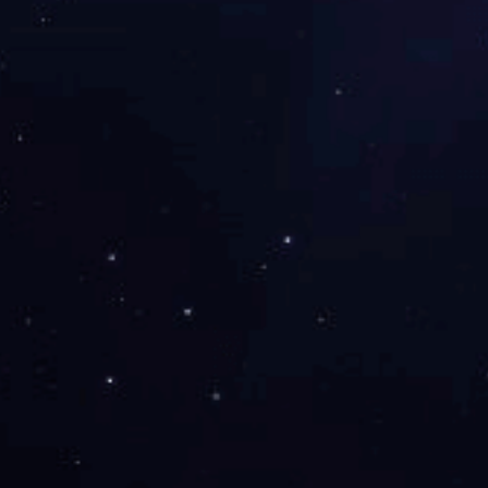
报站钟系列
按钮系列
电源锁系列
门机层门系列
触头触点系列
操作箱和扶手系列
其他系列
C