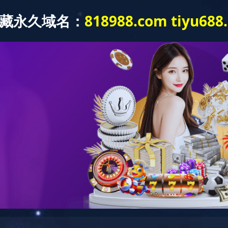
首 页
关于我们
新闻动态
产品中心
人才招聘
下载中心
客