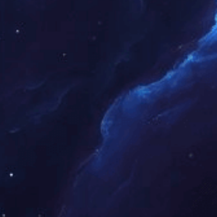
发布日期：202
立即
细说明
品：
关门力限制器
下一产品：
双钩1